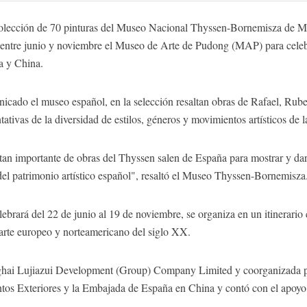
ección de 70 pinturas del Museo Nacional Thyssen-Bornemisza de Ma
 entre junio y noviembre el Museo de Arte de Pudong (MAP) para celebr
a y China.
icado el museo español, en la selección resaltan obras de Rafael, Rub
tivas de la diversidad de estilos, géneros y movimientos artísticos de l
tan importante de obras del Thyssen salen de España para mostrar y dar 
del patrimonio artístico español", resaltó el Museo Thyssen-Bornemisza
lebrará del 22 de junio al 19 de noviembre, se organiza en un itinerari
 arte europeo y norteamericano del siglo XX.
ghai Lujiazui Development (Group) Company Limited y coorganizada p
tos Exteriores y la Embajada de España en China y contó con el apoyo 