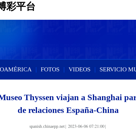
博彩平台
ROAMÉRICA
|
FOTOS
|
VIDEOS
|
SERVICIO M
 Museo Thyssen viajan a Shanghai par
de relaciones España-China
2023-06-06 07:21:00
spanish.chinaepp.net
|
|