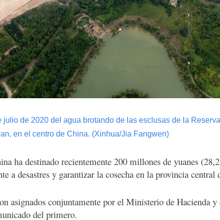
e julio de 2020 del agua brotando de las esclusas de la Reserva
nan, en el centro de China. (Xinhua/Jia Fangwen)
ina ha destinado recientemente 200 millones de yuanes (28,2
te a desastres y garantizar la cosecha en la provincia central
on asignados conjuntamente por el Ministerio de Hacienda y e
municado del primero.