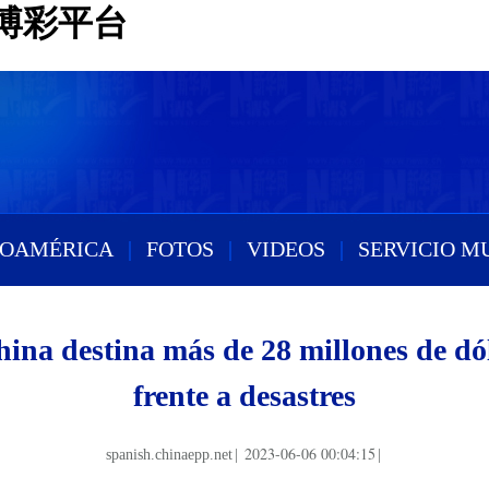
博彩平台
ROAMÉRICA
|
FOTOS
|
VIDEOS
|
SERVICIO M
ina destina más de 28 millones de dó
frente a desastres
2023-06-06 00:04:15
spanish.chinaepp.net
|
|